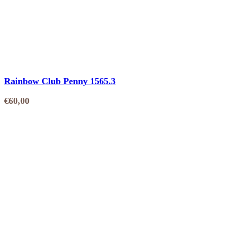
Rainbow Club Penny 1565.3
€
60,00