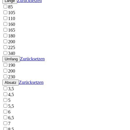
Zurücksetzen
Länge
85
105
110
160
165
180
200
225
340
Zurücksetzen
Umfang
190
200
230
Zurücksetzen
Absatz
3,5
4,5
5
5,5
6
6,5
7
8,5