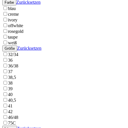
Zurücksetzen
Farbe
blau
creme
ivory
offwhite
rosegold
taupe
weiß
Zurücksetzen
Größe
32/34
36
36/38
37
38,5
38
39
40
40,5
41
42
46/48
75C