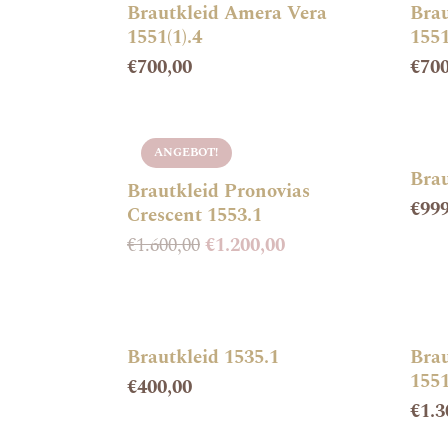
Brautkleid Amera Vera
Brau
1551(1).4
1551
€
700,00
€
700
ANGEBOT!
Brau
Brautkleid Pronovias
€
999
Crescent 1553.1
€
1.600,00
€
1.200,00
Brautkleid 1535.1
Brau
1551
€
400,00
€
1.3