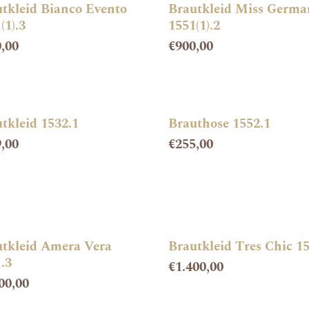
tkleid Bianco Evento
Brautkleid Miss Germa
(1).3
1551(1).2
,00
€
900,00
tkleid 1532.1
Brauthose 1552.1
,00
€
255,00
tkleid Amera Vera
Brautkleid Tres Chic 1
.3
€
1.400,00
00,00